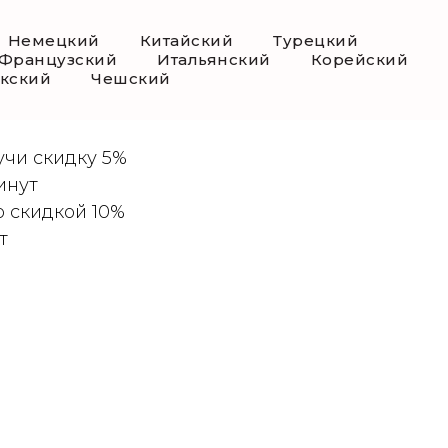
Немецкий
Китайский
Турецкий
Французский
Итальянский
Корейский
екский
Чешский
лматы
учи скидку 5%
инут
 скидкой 10%
т