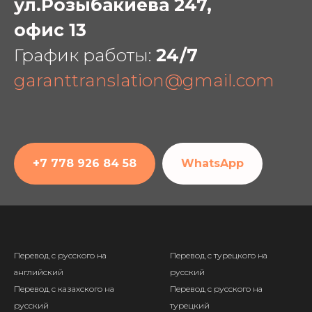
ул.Розыбакиева 247,
офис 13
График работы:
24/7
garanttranslation@gmail.com
+7 778 926 84 58
WhatsApp
Перевод с русского на
Перевод с турецкого на
английский
русский
Перевод с казахского на
Перевод с русского на
русский
турецкий