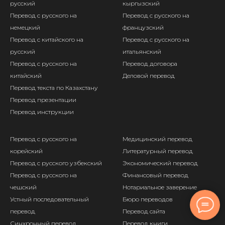
русский
кыргызский
Перевод с русского на
Перевод с русского на
немецкий
французский
Перевод с китайского на
Перевод с русского на
русский
итальянский
Перевод с русского на
Перевод договора
китайский
Деловой перевод
Перевод текста по Казахстану
Перевод презентации
Перевод инструкции
Перевод с русского на
Медицинский перевод
корейский
Литературный перевод
Перевод с русского узбекский
Экономический перевод
Перевод с русского на
Финансовый перевод
чешский
Нотариальное заверение
Устный последовательный
Бюро переводов
перевод
Перевод сайта
Синхронный перевод
Перевод книги